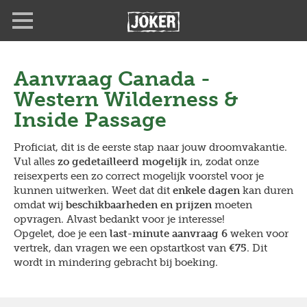
Overslaan
en
naar
de
inhoud
Aanvraag
Canada -
gaan
Western Wilderness &
Inside Passage
Proficiat, dit is de eerste stap naar jouw droomvakantie.
Vul alles
zo gedetailleerd mogelijk
in, zodat onze
reisexperts een zo correct mogelijk voorstel voor je
kunnen uitwerken. Weet dat dit
enkele dagen
kan duren
omdat wij
beschikbaarheden en prijzen
moeten
opvragen. Alvast bedankt voor je interesse!
Opgelet, doe je een
last-minute aanvraag 6
weken voor
vertrek, dan vragen we een opstartkost van
€75
. Dit
wordt in mindering gebracht bij boeking.