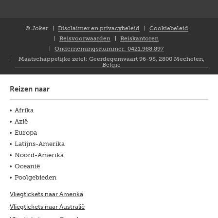
© Joker
Disclaimer en privacybeleid
Cookiebeleid
Closure
Reisvoorwaarden
Reiskantoren
NL
Ondernemingsnummer: 0421.988.897
Maatschappelijke zetel: Geerdegemvaart 96-98, 2800 Mechelen,
België
Reizen naar
Afrika
Azië
Europa
Latijns-Amerika
Noord-Amerika
Oceanië
Poolgebieden
Vliegtickets naar Amerika
Vliegtickets naar Australië