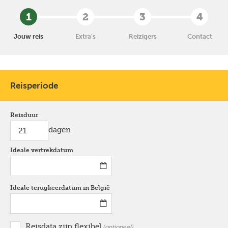
1
2
3
4
Jouw reis
Extra's
Reizigers
Contact
Reisperiode
Reisduur
dagen
Ideale vertrekdatum
*
Ideale terugkeerdatum in België
*
Reisdata zijn flexibel
optioneel