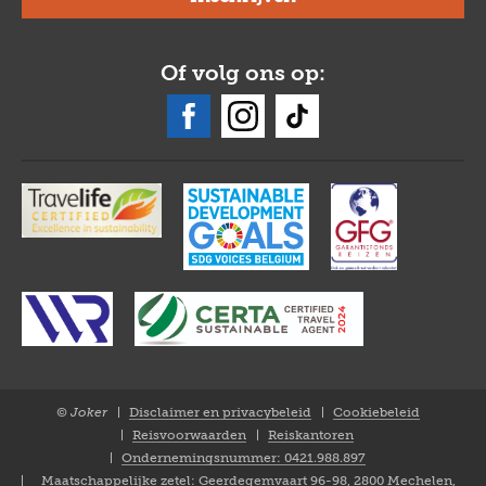
Of volg ons op:
© Joker
Disclaimer en privacybeleid
Cookiebeleid
Closure
Reisvoorwaarden
Reiskantoren
NL
Ondernemingsnummer: 0421.988.897
Maatschappelijke zetel: Geerdegemvaart 96-98, 2800 Mechelen,