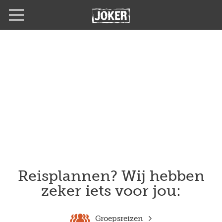
Overslaan
en
naar
de
inhoud
gaan
Reisplannen? Wij hebben
zeker iets voor jou:
Groepsreizen