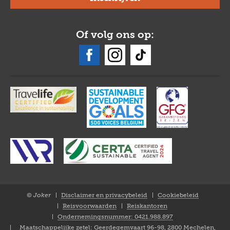
Of volg ons op:
© Joker
Disclaimer en privacybeleid
Cookiebeleid
Closure
Reisvoorwaarden
Reiskantoren
NL
Ondernemingsnummer: 0421.988.897
Maatschappelijke zetel: Geerdegemvaart 96-98, 2800 Mechelen,