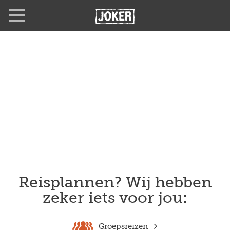
Overslaan
en
naar
de
inhoud
gaan
Reisplannen? Wij hebben
zeker iets voor jou:
Groepsreizen