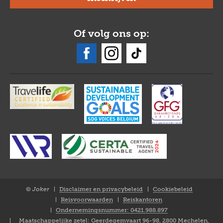
Of volg ons op:
© Joker
Disclaimer en privacybeleid
Cookiebeleid
Closure
Reisvoorwaarden
Reiskantoren
NL
Ondernemingsnummer: 0421.988.897
Maatschappelijke zetel: Geerdegemvaart 96-98, 2800 Mechelen,