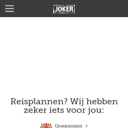
Overslaan
en
naar
de
inhoud
gaan
Reisplannen? Wij hebben
zeker iets voor jou:
Groepsreizen