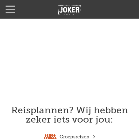
Overslaan
en
naar
de
inhoud
gaan
Reisplannen? Wij hebben
zeker iets voor jou:
Groepsreizen