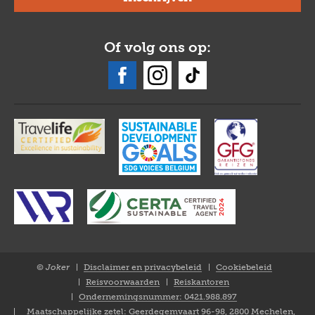
Of volg ons op:
© Joker
Disclaimer en privacybeleid
Cookiebeleid
Closure
Reisvoorwaarden
Reiskantoren
NL
Ondernemingsnummer: 0421.988.897
Maatschappelijke zetel: Geerdegemvaart 96-98, 2800 Mechelen,