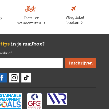
Vliegticket
Fiets- en
boeken
wandelreizen
stips
in je mailbox?
uwsbrief
verplicht