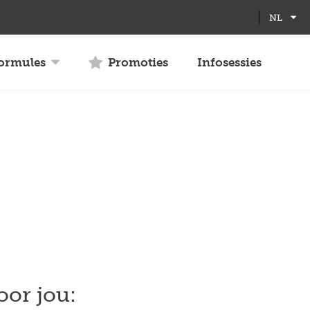
NL
formules
Promoties
Infosessies
oor jou: