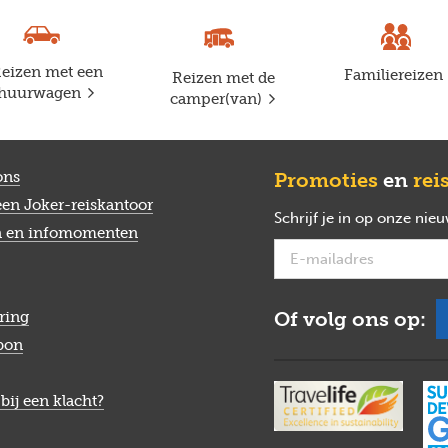
eizen met een
Familiereizen
Reizen met de
huurwagen
camper(van)
ons
Promoties
en
rei
een Joker-reiskantoor
Schrijf je in op onze nie
n en infomomenten
Of volg ons op:
ring
bon
bij een klacht?