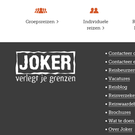
Groepsreizen
Individuele
R
reizen
Contacteer 
Contacteer 
Reisbeurze
Vacatures
Reisblog
Reisverzeke
Reiswaarde
Brochures
Wat te doen 
Over Joker