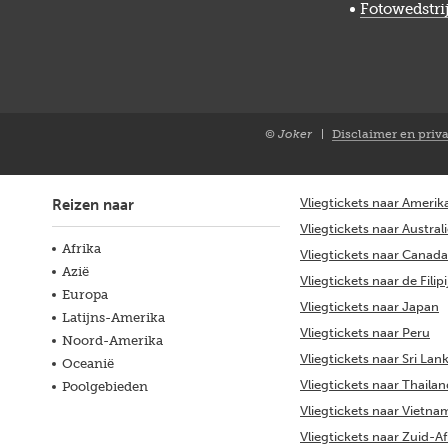
Fotowedstri
© Joker
Disclaimer en priv
Closure
NL
Vliegtickets naar Amerik
Reizen naar
Vliegtickets naar Austral
Afrika
Vliegtickets naar Canada
Azië
Vliegtickets naar de Filip
Europa
Vliegtickets naar Japan
Latijns-Amerika
Vliegtickets naar Peru
Noord-Amerika
Vliegtickets naar Sri Lan
Oceanië
Vliegtickets naar Thaila
Poolgebieden
Vliegtickets naar Vietna
Vliegtickets naar Zuid-Af