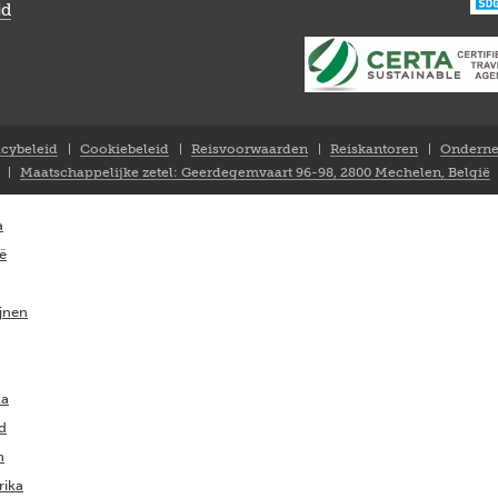
jd
acybeleid
Cookiebeleid
Reisvoorwaarden
Reiskantoren
Onderne
Maatschappelijke zetel: Geerdegemvaart 96-98, 2800 Mechelen, België
a
ië
ijnen
ka
nd
m
rika