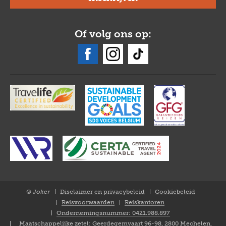
Of volg ons op:
© Joker
Disclaimer en privacybeleid
Cookiebeleid
Closure
Reisvoorwaarden
Reiskantoren
NL
Ondernemingsnummer: 0421.988.897
Maatschappelijke zetel: Geerdegemvaart 96-98, 2800 Mechelen,