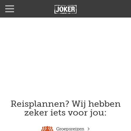
Overslaan
en
naar
de
inhoud
gaan
Reisplannen? Wij hebben
zeker iets voor jou:
Groepsreizen