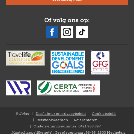
Of volg ons op:
© Joker
Disclaimer en privacybeleid
Cookiebeleid
Closure
Reisvoorwaarden
Reiskantoren
NL
Ondernemingsnummer: 0421.988.897
Maatschappelijke zetel: Geerdegemvaart 96-98, 2800 Mechelen,