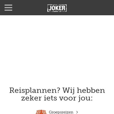
Overslaan
en
naar
de
inhoud
gaan
Reisplannen? Wij hebben
zeker iets voor jou:
Groepsreizen