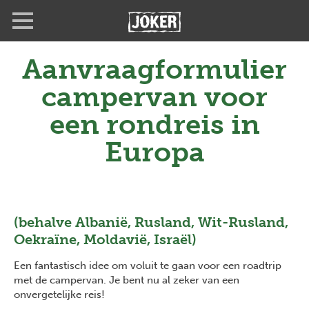
Overslaan
Full
Close
en
screen
naar
de
Aanvraagformulier
inhoud
gaan
campervan voor
een rondreis in
Europa
(behalve Albanië, Rusland, Wit-Rusland,
Oekraïne, Moldavië, Israël)
Een fantastisch idee om voluit te gaan voor een roadtrip
met de campervan. Je bent nu al zeker van een
onvergetelijke reis!