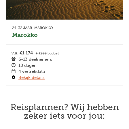
24-32 JAAR
MAROKKO
Marokko
v.a.
€1.174
+ €999 budget
6-13 deelnemers
18 dagen
4 vertrekdata
Bekijk details
Reisplannen? Wij hebben
zeker iets voor jou: