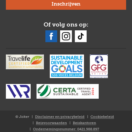
Of volg ons op:
© Joker
Disclaimer en privacybeleid
Cookiebeleid
Closure
Reisvoorwaarden
Reiskantoren
NL
Ondernemingsnummer: 0421.988.897