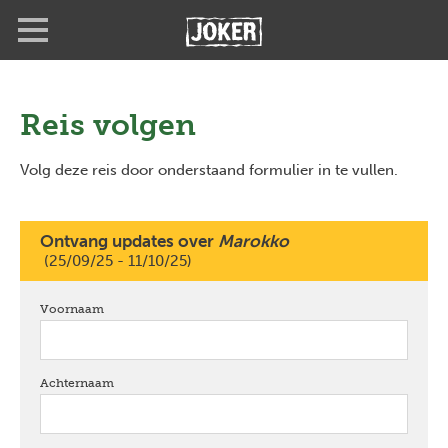
Overslaan
Full
Close
en
screen
naar
de
inhoud
gaan
Reis volgen
Volg deze reis door onderstaand formulier in te vullen.
Ontvang updates over
Marokko
(25/09/25 - 11/10/25)
Voornaam
verplicht
Achternaam
verplicht