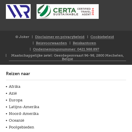
© Joker
Disclaimer en privacybeleid
Cookiebeleid
Closure
Reisvoorwaarden
Reiskantoren
NL
Ondernemingsnummer: 0421.988.897
Maatschappelijke zetel: Geerdegemvaart 96-98, 2800 Mechelen,
België
Reizen naar
Afrika
Azië
Europa
Latijns-Amerika
Noord-Amerika
Oceanië
Poolgebieden