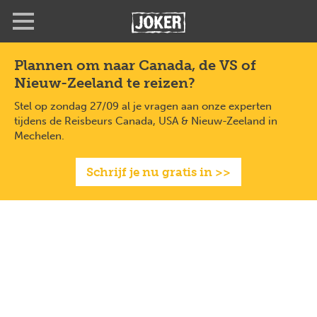
Overslaan
en
naar
de
Plannen om naar Canada, de VS of
inhoud
Nieuw-Zeeland te reizen?
gaan
Stel op zondag 27/09 al je vragen aan onze experten
tijdens de Reisbeurs Canada, USA & Nieuw-Zeeland in
Mechelen.
Schrijf je nu gratis in >>