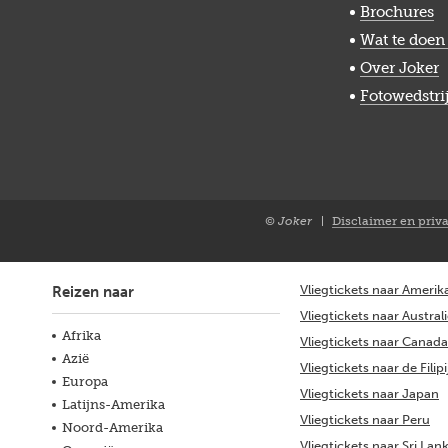
Brochures
Wat te doen 
Over Joker
Fotowedstri
© Joker
Disclaimer en priv
Closure
NL
Vliegtickets naar Amerik
Reizen naar
Vliegtickets naar Austral
Afrika
Vliegtickets naar Canada
Azië
Vliegtickets naar de Filip
Europa
Vliegtickets naar Japan
Latijns-Amerika
Vliegtickets naar Peru
Noord-Amerika
Vliegtickets naar Sri Lan