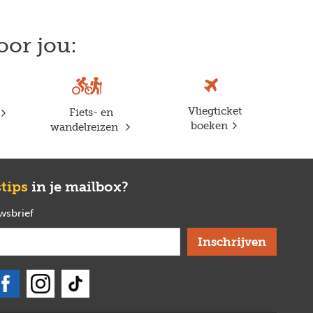
oor jou:
Vliegticket
Fiets- en
boeken
wandelreizen
stips
in je mailbox?
uwsbrief
verplicht