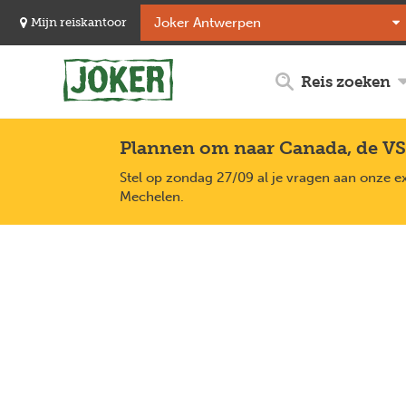
Overslaan
Mijn reiskantoor
en
naar
de
Reis zoeken
inhoud
gaan
Plannen om naar Canada, de VS
Stel op zondag 27/09 al je vragen aan onze e
Mechelen.