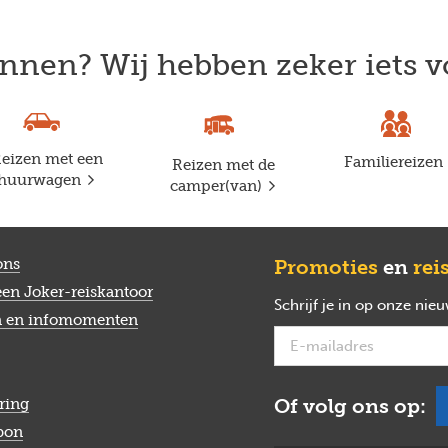
nnen? Wij hebben zeker iets v
eizen met een
Familiereizen
Reizen met de
huurwagen
camper(van)
ons
Promoties
en
rei
een Joker-reiskantoor
Schrijf je in op onze nie
n en infomomenten
Of volg ons op:
ring
bon