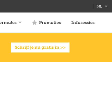
NL
formules
Promoties
Infosessies
Schrijf je nu gratis in >>