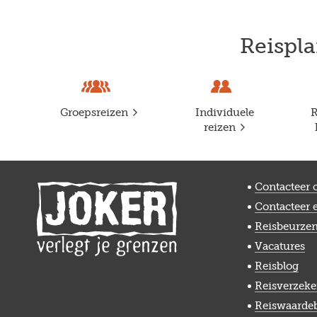
Reispla
Groepsreizen
Individuele
R
reizen
Contacteer 
Contacteer 
Reisbeurze
Vacatures
Reisblog
Reisverzeke
Reiswaarde