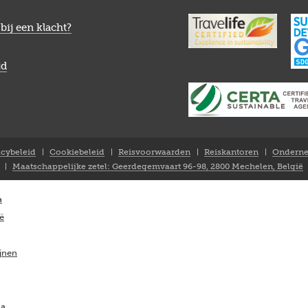
bij een klacht?
jd
acybeleid
Cookiebeleid
Reisvoorwaarden
Reiskantoren
Onderne
Maatschappelijke zetel: Geerdegemvaart 96-98, 2800 Mechelen, België
a
ië
ijnen
ka