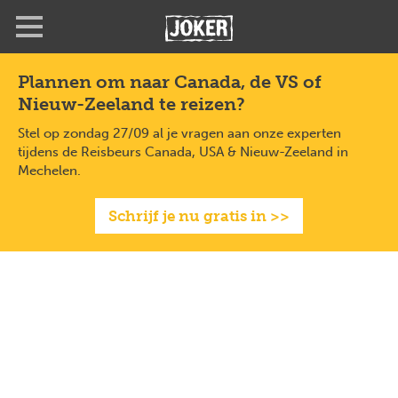
Overslaan
en
naar
de
Plannen om naar Canada, de VS of
inhoud
Nieuw-Zeeland te reizen?
gaan
Stel op zondag 27/09 al je vragen aan onze experten
tijdens de Reisbeurs Canada, USA & Nieuw-Zeeland in
Mechelen.
Schrijf je nu gratis in >>