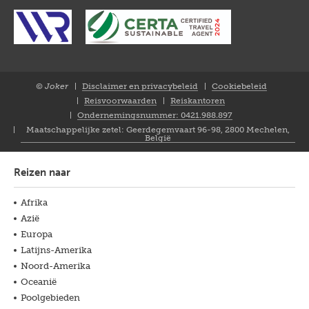
© Joker
Disclaimer en privacybeleid
Cookiebeleid
Closure
Reisvoorwaarden
Reiskantoren
NL
Ondernemingsnummer: 0421.988.897
Maatschappelijke zetel: Geerdegemvaart 96-98, 2800 Mechelen,
België
Reizen naar
Afrika
Azië
Europa
Latijns-Amerika
Noord-Amerika
Oceanië
Poolgebieden