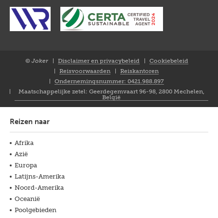
© Joker
Disclaimer en privacybeleid
Cookiebeleid
Closure
Reisvoorwaarden
Reiskantoren
NL
Ondernemingsnummer: 0421.988.897
Maatschappelijke zetel: Geerdegemvaart 96-98, 2800 Mechelen,
België
Reizen naar
Afrika
Azië
Europa
Latijns-Amerika
Noord-Amerika
Oceanië
Poolgebieden