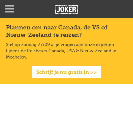
Overslaan
en
naar
de
Plannen om naar Canada, de VS of
inhoud
Nieuw-Zeeland te reizen?
gaan
Stel op zondag 27/09 al je vragen aan onze experten
tijdens de Reisbeurs Canada, USA & Nieuw-Zeeland in
Mechelen.
Schrijf je nu gratis in >>