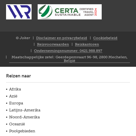
© Joker
Disclaimer en privacybeleid
Cookiebeleid
Closure
Reisvoorwaarden
Reiskantoren
NL
Ondernemingsnummer: 0421.988.897
Maatschappelijke zetel: Geerdegemvaart 96-98, 2800 Mechelen,
België
Reizen naar
Afrika
Azië
Europa
Latijns-Amerika
Noord-Amerika
Oceanië
Poolgebieden