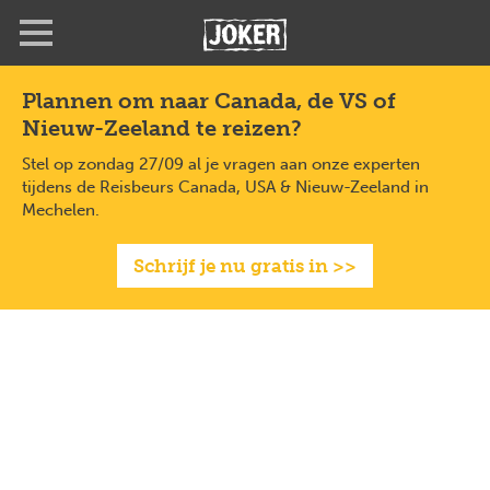
Overslaan
en
naar
de
Plannen om naar Canada, de VS of
inhoud
Nieuw-Zeeland te reizen?
gaan
Stel op zondag 27/09 al je vragen aan onze experten
tijdens de Reisbeurs Canada, USA & Nieuw-Zeeland in
Mechelen.
Schrijf je nu gratis in >>