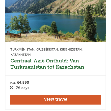
TURKMÉNISTAN
OUZBÉKISTAN
KIRGHIZISTAN
KAZAKHSTAN
Centraal-Azië Onthuld: Van
Turkmenistan tot Kazachstan
v.a.
€4.890
26 days
View travel