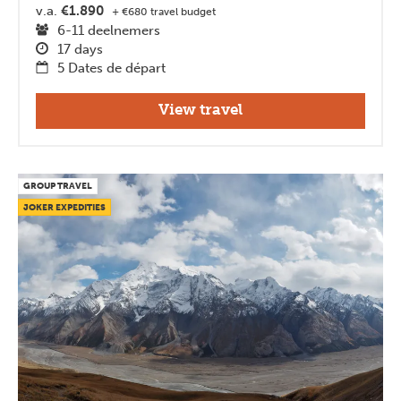
v.a.
€1.890
+ €680 travel budget
6-11 deelnemers
17 days
5 Dates de départ
View travel
GROUP TRAVEL
JOKER EXPEDITIES