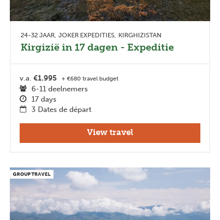
24-32 JAAR
JOKER EXPEDITIES
KIRGHIZISTAN
Kirgizië in 17 dagen - Expeditie
v.a.
€1.995
+ €680 travel budget
6-11 deelnemers
17 days
3 Dates de départ
View travel
GROUP TRAVEL