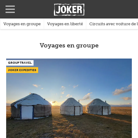
Skip
Full
Close
to
screen
main
content
Voyages en groupe
Voyages en liberté
Circuits avec voiture de 
Voyages en groupe
GROUP TRAVEL
JOKER EXPEDITIES