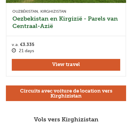
OUZBÉKISTAN
KIRGHIZISTAN
Oezbekistan en Kirgizië - Parels van
Centraal-Azië
v.a.
€3.335
21 days
View travel
Circuits avec voiture de location vers
Kirghizistan
Vols vers Kirghizistan