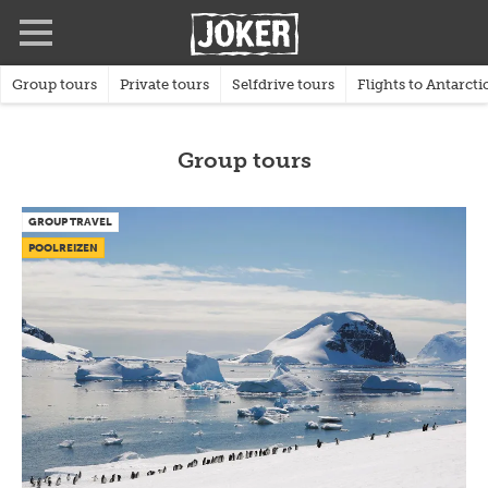
Skip
Full
Close
to
screen
main
content
Group tours
Private tours
Selfdrive tours
Flights to Antarcti
Group tours
GROUP TRAVEL
POOLREIZEN