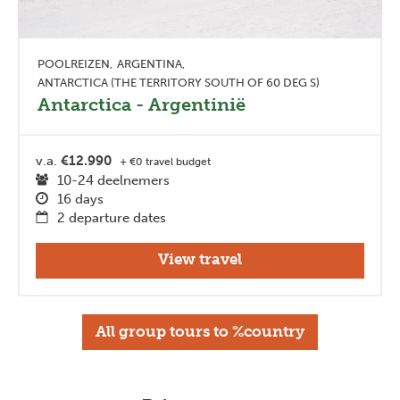
POOLREIZEN
ARGENTINA
ANTARCTICA (THE TERRITORY SOUTH OF 60 DEG S)
Antarctica - Argentinië
v.a.
€12.990
+ €0 travel budget
10-24 deelnemers
16 days
2 departure dates
View travel
All group tours to %country