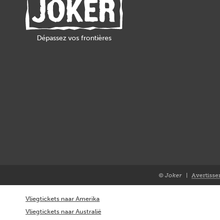
Dépassez vos frontières
© Joker
Avertisse
Closure
FR
Vliegtickets naar Amerika
Vliegtickets naar Australië