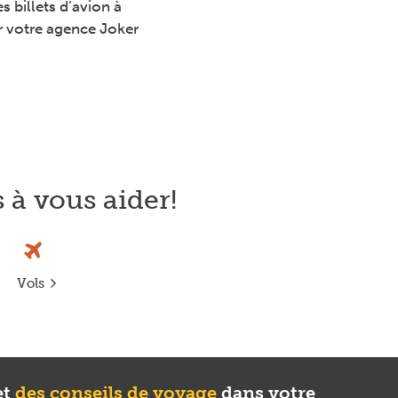
 billets d’avion à
r votre agence Joker
Next
à vous aider!
Vols
et
des conseils de voyage
dans votre