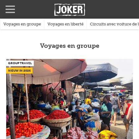
Skip
Full
Close
to
screen
main
content
Voyages en groupe
Voyages en liberté
Circuits avec voiture de 
Voyages en groupe
GROUP TRAVEL
NIEUW IN 2026