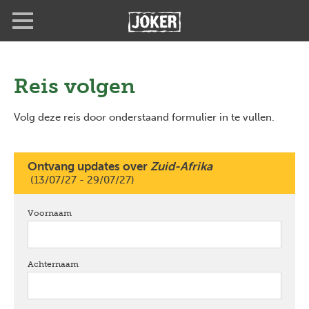
Overslaan
Full
Close
en
screen
naar
de
inhoud
gaan
Reis volgen
Volg deze reis door onderstaand formulier in te vullen.
Ontvang updates over
Zuid-Afrika
(13/07/27 - 29/07/27)
Voornaam
verplicht
Achternaam
verplicht