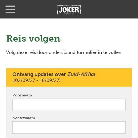
Overslaan
Full
Close
en
screen
naar
de
inhoud
gaan
Reis volgen
Volg deze reis door onderstaand formulier in te vullen.
Ontvang updates over
Zuid-Afrika
(02/09/27 - 18/09/27)
Voornaam
verplicht
Achternaam
verplicht