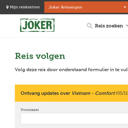
Overslaan
Mijn reiskantoor
en
naar
de
Reis zoeken
inhoud
gaan
Reis volgen
Volg deze reis door onderstaand formulier in te vul
Ontvang updates over
Vietnam - Comfort
(05/11
Voornaam
verplicht