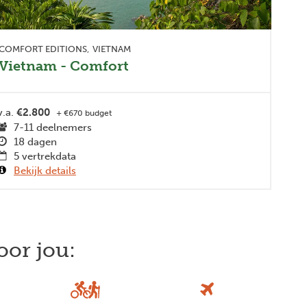
COMFORT EDITIONS
VIETNAM
Vietnam - Comfort
v.a.
€2.800
+ €670 budget
7-11 deelnemers
18 dagen
5 vertrekdata
Bekijk details
oor jou:
Next