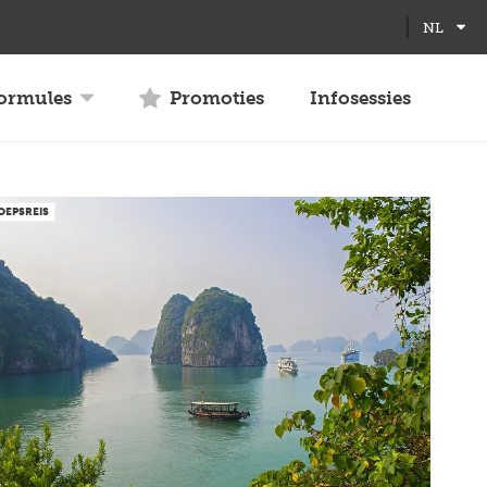
Full
Close
NL
screen
formules
Promoties
Infosessies
OEPSREIS