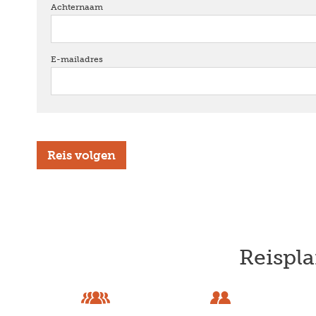
Achternaam
verplicht
E-mailadres
verplicht
Reispla
Previous