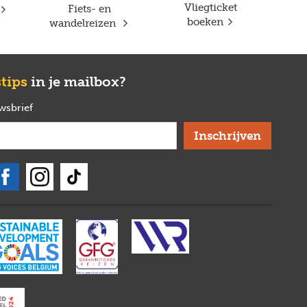
Vliegticket
Fiets- en
boeken
wandelreizen
stips
in je mailbox?
uwsbrief
verplicht
Bob
Powered by
Maya
Hallo!
Ik ben Bob, de Joker chatbot, jouw online