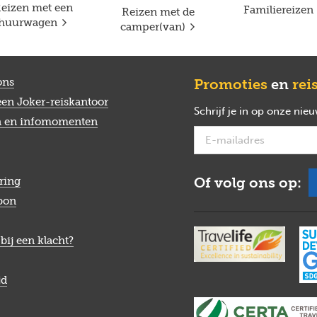
eizen met een
Familiereizen
Reizen met de
huurwagen
camper(van)
ons
Promoties
en
rei
een Joker-reiskantoor
Schrijf je in op onze nie
n en infomomenten
Of volg ons op:
ring
bon
bij een klacht?
jd