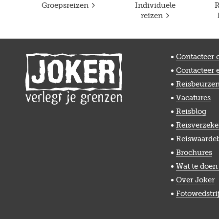
Groepsreizen
Individuele
R
reizen
Contacteer 
Contacteer 
Reisbeurze
Vacatures
Reisblog
Reisverzeke
Reiswaarde
Brochures
Wat te doen 
Over Joker
Fotowedstri