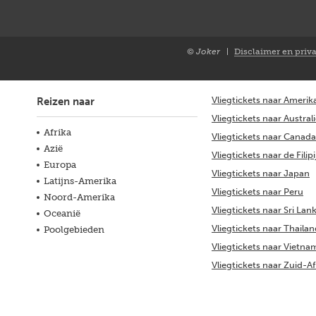
© Joker
Disclaimer en priv
Closure
NL
Vliegtickets naar Amerik
Reizen naar
Vliegtickets naar Austral
Afrika
Vliegtickets naar Canada
Azië
Vliegtickets naar de Filip
Europa
Vliegtickets naar Japan
Latijns-Amerika
Vliegtickets naar Peru
Noord-Amerika
Vliegtickets naar Sri Lan
Oceanië
Vliegtickets naar Thaila
Poolgebieden
Vliegtickets naar Vietna
Vliegtickets naar Zuid-Af