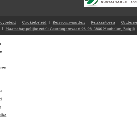
acybeleid
Cookiebeleid
Reisvoorwaarden
Reiskantoren
Onderne
Maatschappelijke zetel: Geerdegemvaart 96-98, 2800 Mechelen, België
a
ië
ijnen
ka
nd
m
rika