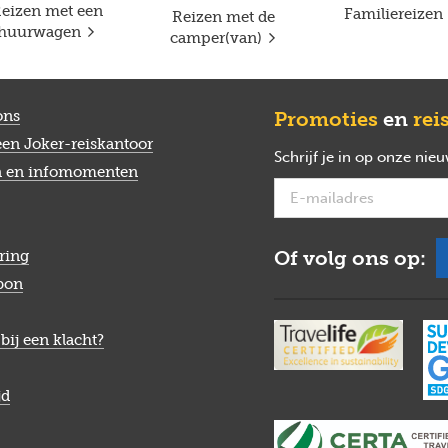
eizen met een
Familiereizen
Reizen met de
huurwagen
camper(van)
ons
Promoties
en
rei
een Joker-reiskantoor
Schrijf je in op onze nie
n en infomomenten
Of volg ons op:
ring
bon
bij een klacht?
jd