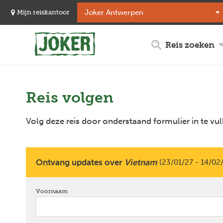
Overslaan
Mijn reiskantoor
en
naar
de
Reis zoeken
inhoud
gaan
Reis volgen
Volg deze reis door onderstaand formulier in te vul
Ontvang updates over
Vietnam
(23/01/27 - 14/02
Voornaam
verplicht