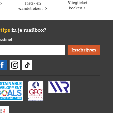
Vliegticket
Fiets- en
boeken
wandelreizen
stips
in je mailbox?
uwsbrief
verplicht