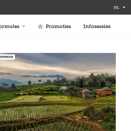
Full
Close
NL
screen
formules
Promoties
Infosessies
OEPSREIS