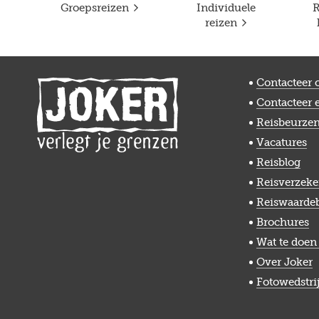
Groepsreizen
Individuele
R
reizen
Contacteer 
Contacteer 
Reisbeurze
Vacatures
Reisblog
Reisverzeke
Reiswaarde
Brochures
Wat te doen 
Over Joker
Fotowedstri