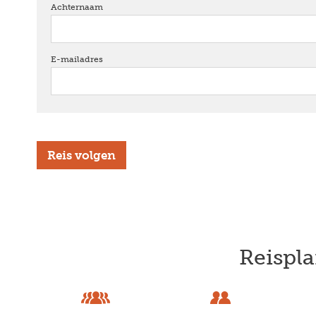
Achternaam
verplicht
E-mailadres
verplicht
Reispla
Previous