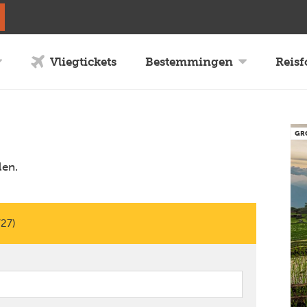
Vliegtickets
Bestemmingen
Reis
GR
len.
/27)