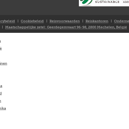
acybeleid
Cookiebeleid
Reisvoorwaarden
Reiskantoren
Onderne
Maatschappelijke zetel: Geerdegemvaart 96-98, 2800 Mechelen, België
a
ië
ijnen
ka
nd
m
rika