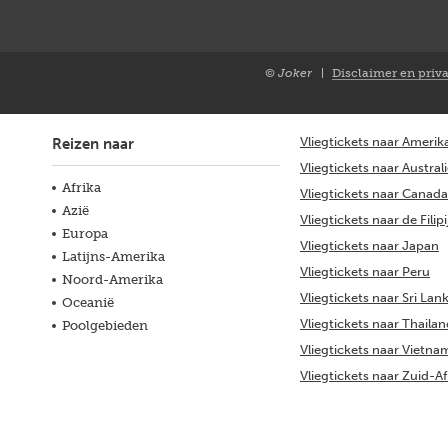
© Joker
Disclaimer en priv
Closure
NL
Vliegtickets naar Amerik
Reizen naar
Vliegtickets naar Austral
Afrika
Vliegtickets naar Canada
Azië
Vliegtickets naar de Filip
Europa
Vliegtickets naar Japan
Latijns-Amerika
Vliegtickets naar Peru
Noord-Amerika
Vliegtickets naar Sri Lan
Oceanië
Vliegtickets naar Thaila
Poolgebieden
Vliegtickets naar Vietna
Vliegtickets naar Zuid-Af