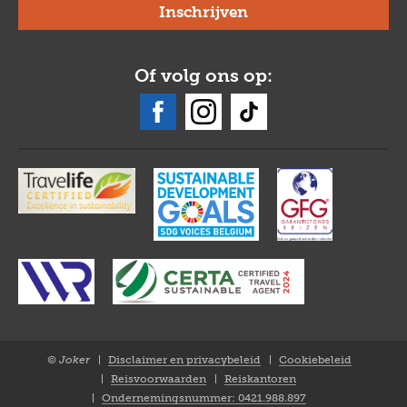
Of volg ons op:
© Joker
Disclaimer en privacybeleid
Cookiebeleid
Closure
Reisvoorwaarden
Reiskantoren
NL
Ondernemingsnummer: 0421.988.897