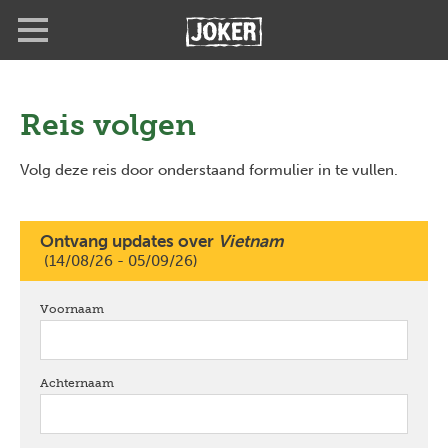
Overslaan
Full
Close
en
screen
naar
de
inhoud
gaan
Reis volgen
Volg deze reis door onderstaand formulier in te vullen.
Ontvang updates over
Vietnam
(14/08/26 - 05/09/26)
Voornaam
verplicht
Achternaam
verplicht