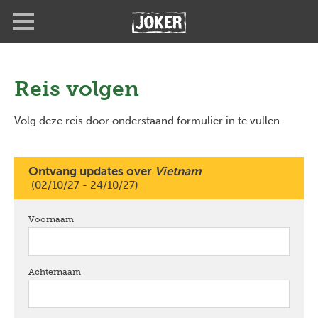
Overslaan
Full
Close
en
screen
naar
de
inhoud
gaan
Reis volgen
Volg deze reis door onderstaand formulier in te vullen.
Ontvang updates over
Vietnam
(02/10/27 - 24/10/27)
Voornaam
verplicht
Achternaam
verplicht