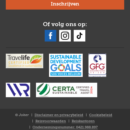
Of volg ons op:
© Joker
Disclaimer en privacybeleid
Cookiebeleid
Closure
Reisvoorwaarden
Reiskantoren
NL
Ondernemingsnummer: 0421.988.897