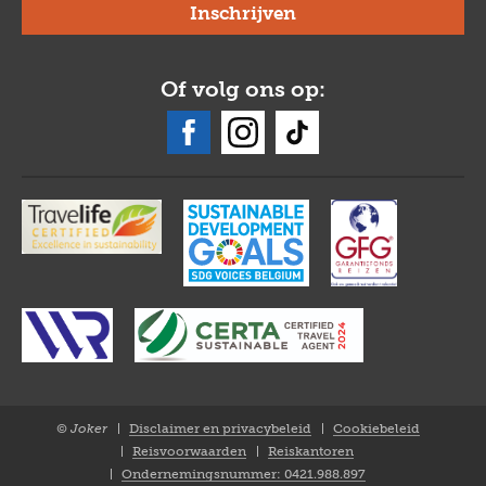
Of volg ons op:
© Joker
Disclaimer en privacybeleid
Cookiebeleid
Closure
Reisvoorwaarden
Reiskantoren
NL
Ondernemingsnummer: 0421.988.897