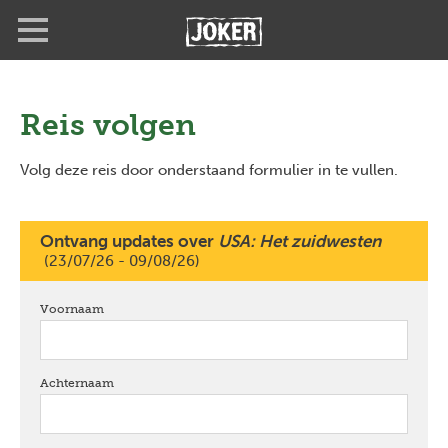
Overslaan
Full
Close
en
screen
naar
de
inhoud
gaan
Reis volgen
Volg deze reis door onderstaand formulier in te vullen.
Ontvang updates over
USA: Het zuidwesten
(23/07/26 - 09/08/26)
Voornaam
verplicht
Achternaam
verplicht