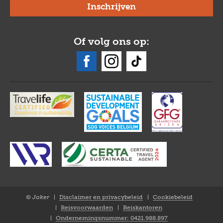
Of volg ons op:
© Joker
Disclaimer en privacybeleid
Cookiebeleid
Closure
Reisvoorwaarden
Reiskantoren
NL
Ondernemingsnummer: 0421.988.897