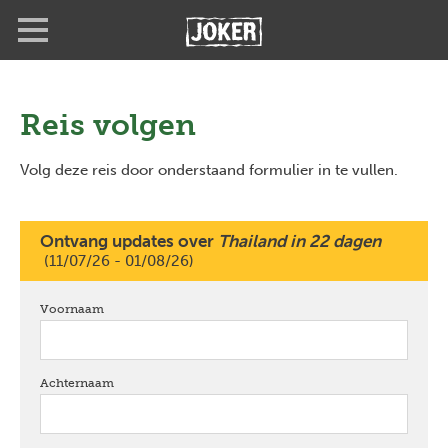
Overslaan
Full
Close
en
screen
naar
de
inhoud
gaan
Reis volgen
Volg deze reis door onderstaand formulier in te vullen.
Ontvang updates over
Thailand in 22 dagen
(11/07/26 - 01/08/26)
Voornaam
verplicht
Achternaam
verplicht