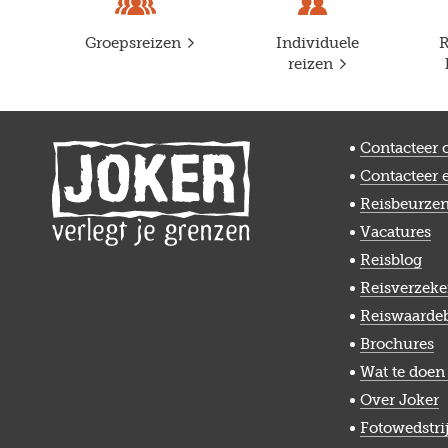
Previous
Groepsreizen
Individuele
R
reizen
Contacteer 
Contacteer 
Reisbeurze
Vacatures
Reisblog
Reisverzeke
Reiswaarde
Brochures
Wat te doen 
Over Joker
Fotowedstri