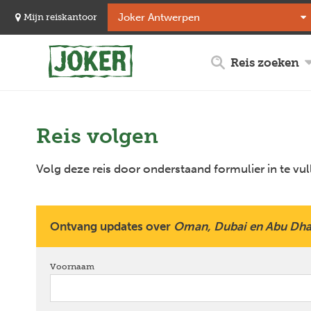
Overslaan
Mijn reiskantoor
en
naar
de
Reis zoeken
inhoud
gaan
Reis volgen
Volg deze reis door onderstaand formulier in te vul
Ontvang updates over
Oman, Dubai en Abu Dha
Voornaam
verplicht