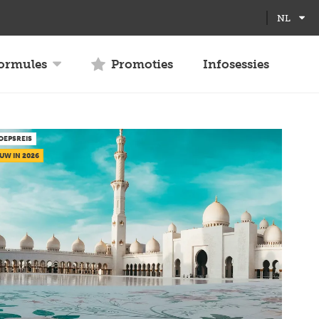
Full
Close
NL
screen
formules
Promoties
Infosessies
OEPSREIS
UW IN 2026