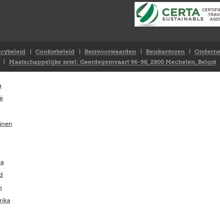
acybeleid
Cookiebeleid
Reisvoorwaarden
Reiskantoren
Onderne
Maatschappelijke zetel: Geerdegemvaart 96-98, 2800 Mechelen, België
a
ië
ijnen
ka
nd
m
rika