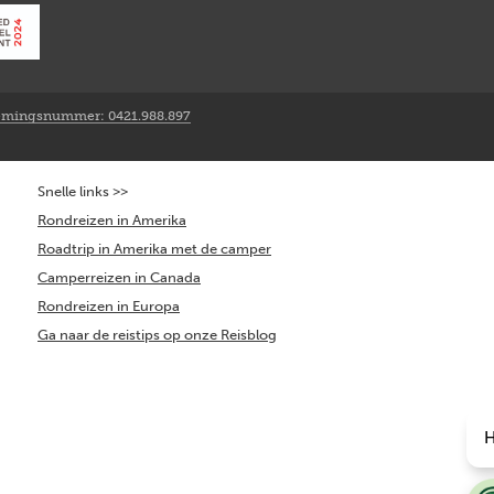
mingsnummer: 0421.988.897
Snelle links >>
Rondreizen in Amerika
Roadtrip in Amerika met de camper
Camperreizen in Canada
Rondreizen in Europa
Ga naar de reistips op onze Reisblog
H