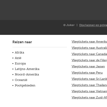
© Joker
Disclaimer en priv
Closure
NL
Vliegtickets naar Amerik
Reizen naar
Vliegtickets naar Austral
Afrika
Vliegtickets naar Canada
Azië
Vliegtickets naar de Filip
Europa
Vliegtickets naar Japan
Latijns-Amerika
Vliegtickets naar Peru
Noord-Amerika
Vliegtickets naar Sri Lan
Oceanië
Vliegtickets naar Thaila
Poolgebieden
Vliegtickets naar Vietna
Vliegtickets naar Zuid-Af