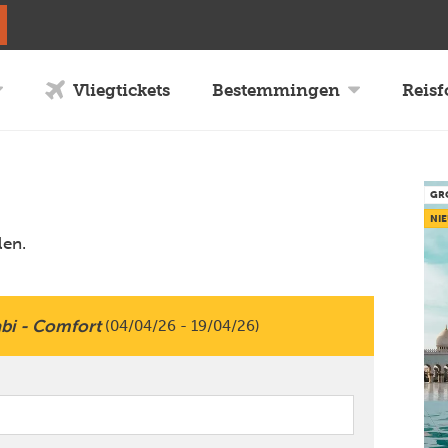
Vliegtickets
Bestemmingen
Reis
GR
NIE
len.
bi - Comfort
(04/04/26 - 19/04/26)