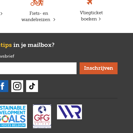
Next
Vliegticket
Fiets- en
boeken
wandelreizen
stips
in je mailbox?
uwsbrief
verplicht