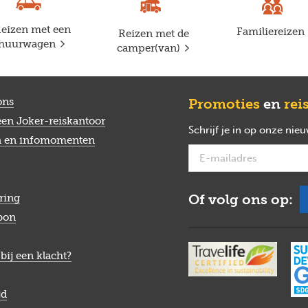
eizen met een
Familiereizen
Reizen met de
huurwagen
camper(van)
ons
Promoties
en
rei
een Joker-reiskantoor
Schrijf je in op onze nie
n en infomomenten
Of volg ons op:
ring
bon
bij een klacht?
jd