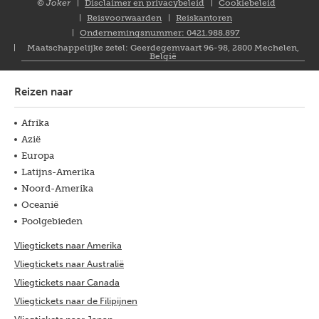
© Joker
Disclaimer en privacybeleid
Cookiebeleid
Closure
Reisvoorwaarden
Reiskantoren
NL
Ondernemingsnummer: 0421.988.897
Maatschappelijke zetel: Geerdegemvaart 96-98, 2800 Mechelen,
België
Reizen naar
Afrika
Azië
Europa
Latijns-Amerika
Noord-Amerika
Oceanië
Poolgebieden
Vliegtickets naar Amerika
Vliegtickets naar Australië
Vliegtickets naar Canada
Vliegtickets naar de Filipijnen