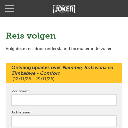
Overslaan
Full
Close
en
screen
naar
de
inhoud
gaan
Reis volgen
Volg deze reis door onderstaand formulier in te vullen.
Ontvang updates over
Namibië, Botswana en
Zimbabwe - Comfort
(12/11/26 - 29/11/26)
Voornaam
verplicht
Achternaam
verplicht