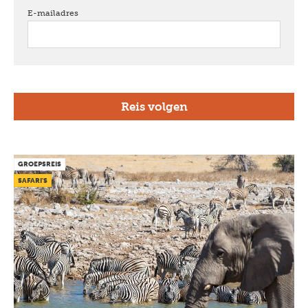
E-mailadres
verplicht
GROEPSREIS
SAFARI'S