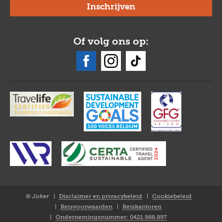
Of volg ons op:
© Joker
Disclaimer en privacybeleid
Cookiebeleid
Closure
Reisvoorwaarden
Reiskantoren
NL
Ondernemingsnummer: 0421.988.897