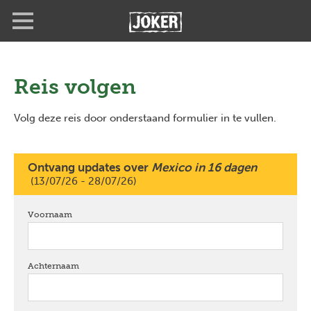
Overslaan
Full
Close
en
screen
naar
de
inhoud
gaan
Reis volgen
Volg deze reis door onderstaand formulier in te vullen.
Ontvang updates over
Mexico in 16 dagen
(13/07/26 - 28/07/26)
Voornaam
verplicht
Achternaam
verplicht