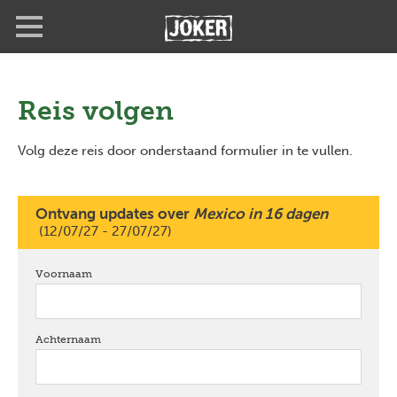
Overslaan
Full
Close
en
screen
naar
de
inhoud
gaan
Reis volgen
Volg deze reis door onderstaand formulier in te vullen.
Ontvang updates over
Mexico in 16 dagen
(12/07/27 - 27/07/27)
Voornaam
verplicht
Achternaam
verplicht