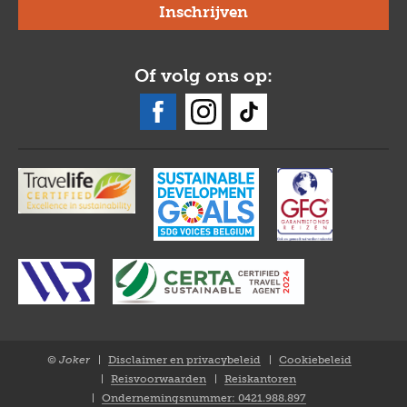
Of volg ons op:
© Joker
Disclaimer en privacybeleid
Cookiebeleid
Closure
Reisvoorwaarden
Reiskantoren
NL
Ondernemingsnummer: 0421.988.897