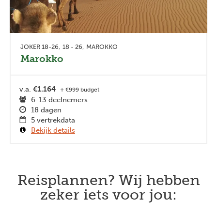
JOKER 18-26
18 - 26
MAROKKO
Marokko
v.a.
€1.164
+ €999 budget
6-13 deelnemers
18 dagen
5 vertrekdata
Bekijk details
Reisplannen? Wij hebben
zeker iets voor jou: