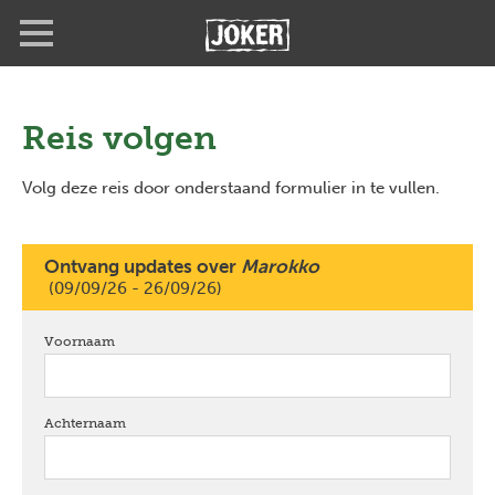
Overslaan
Full
Close
en
screen
naar
de
inhoud
gaan
Reis volgen
Volg deze reis door onderstaand formulier in te vullen.
Ontvang updates over
Marokko
(09/09/26 - 26/09/26)
Voornaam
verplicht
Achternaam
verplicht