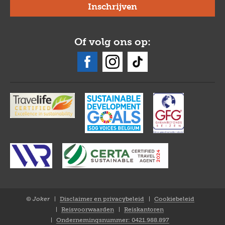
Of volg ons op:
© Joker
Disclaimer en privacybeleid
Cookiebeleid
Closure
Reisvoorwaarden
Reiskantoren
NL
Ondernemingsnummer: 0421.988.897