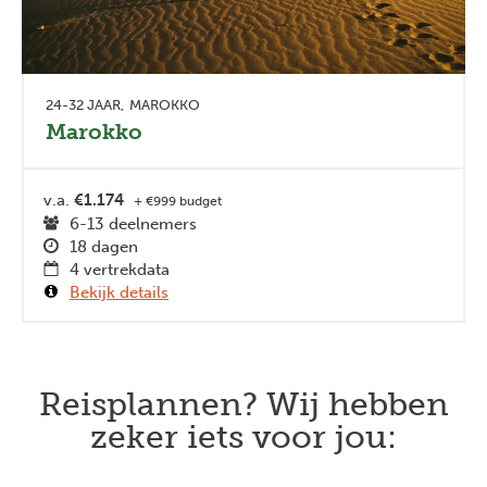
24-32 JAAR
MAROKKO
Marokko
v.a.
€1.174
+ €999 budget
6-13 deelnemers
18 dagen
4 vertrekdata
Bekijk details
Reisplannen? Wij hebben
zeker iets voor jou: