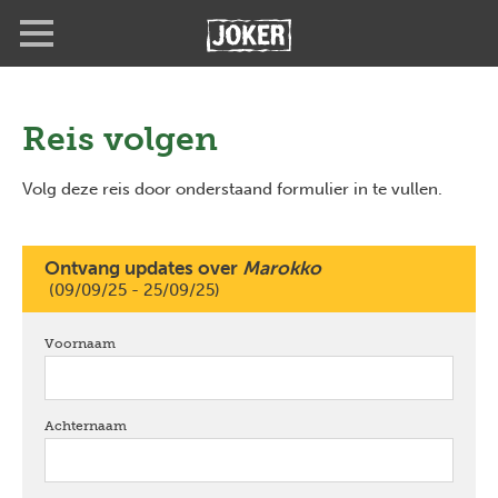
Overslaan
Full
Close
en
screen
naar
de
inhoud
gaan
Reis volgen
Volg deze reis door onderstaand formulier in te vullen.
Ontvang updates over
Marokko
(09/09/25 - 25/09/25)
Voornaam
verplicht
Achternaam
verplicht