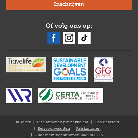
Of volg ons op:
© Joker
Disclaimer en privacybeleid
Cookiebeleid
Closure
Reisvoorwaarden
Reiskantoren
NL
Ondernemingsnummer: 0421.988.897