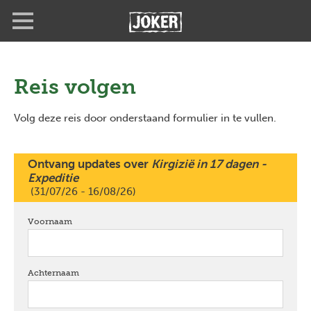
Overslaan
Full
Close
en
screen
naar
de
inhoud
gaan
Reis volgen
Volg deze reis door onderstaand formulier in te vullen.
Ontvang updates over
Kirgizië in 17 dagen -
Expeditie
(31/07/26 - 16/08/26)
Voornaam
verplicht
Achternaam
verplicht