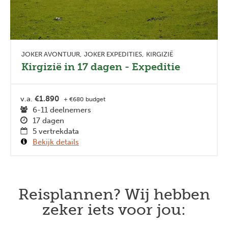
JOKER AVONTUUR
JOKER EXPEDITIES
KIRGIZIË
Kirgizië in 17 dagen - Expeditie
v.a.
€1.890
+ €680 budget
6-11 deelnemers
17 dagen
5 vertrekdata
Bekijk details
Reisplannen? Wij hebben
zeker iets voor jou: