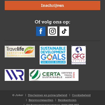
Of volg ons op:
© Joker
Disclaimer en privacybeleid
Cookiebeleid
Closure
Reisvoorwaarden
Reiskantoren
NL