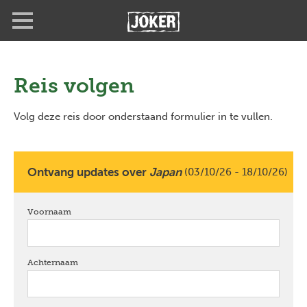
Overslaan
Full
Close
en
screen
naar
de
inhoud
gaan
Reis volgen
Volg deze reis door onderstaand formulier in te vullen.
Ontvang updates over
Japan
(03/10/26 - 18/10/26)
Voornaam
verplicht
Achternaam
verplicht