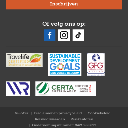
Of volg ons op:
© Joker
Disclaimer en privacybeleid
Cookiebeleid
Closure
Reisvoorwaarden
Reiskantoren
NL
Ondernemingsnummer: 0421.988.897