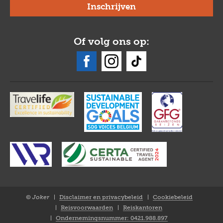
Of volg ons op:
© Joker
Disclaimer en privacybeleid
Cookiebeleid
Closure
Reisvoorwaarden
Reiskantoren
NL
Ondernemingsnummer: 0421.988.897