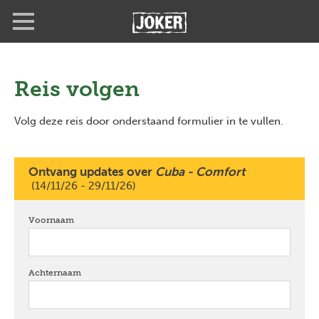
Overslaan
Full
Close
en
screen
naar
de
inhoud
gaan
Reis volgen
Volg deze reis door onderstaand formulier in te vullen.
Ontvang updates over
Cuba - Comfort
(14/11/26 - 29/11/26)
Voornaam
verplicht
Achternaam
verplicht