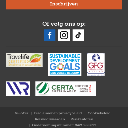
Of volg ons op:
© Joker
Disclaimer en privacybeleid
Cookiebeleid
Closure
Reisvoorwaarden
Reiskantoren
NL
Ondernemingsnummer: 0421.988.897