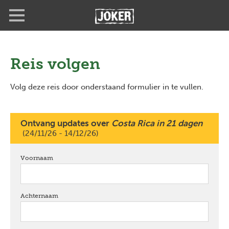
Overslaan
Full
Close
en
screen
naar
de
inhoud
gaan
Reis volgen
Volg deze reis door onderstaand formulier in te vullen.
Ontvang updates over
Costa Rica in 21 dagen
(24/11/26 - 14/12/26)
Voornaam
verplicht
Achternaam
verplicht