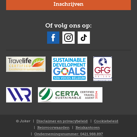
Of volg ons op:
© Joker
Disclaimer en privacybeleid
Cookiebeleid
Closure
Reisvoorwaarden
Reiskantoren
NL
Ondernemingsnummer: 0421.988.897