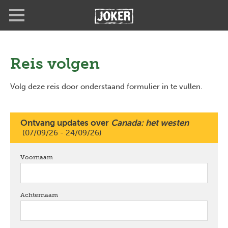
Overslaan
Full
Close
en
screen
naar
de
inhoud
gaan
Reis volgen
Volg deze reis door onderstaand formulier in te vullen.
Ontvang updates over
Canada: het westen
(07/09/26 - 24/09/26)
Voornaam
verplicht
Achternaam
verplicht