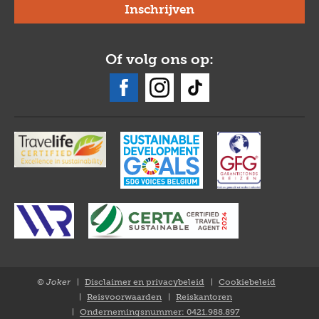
Of volg ons op:
© Joker
Disclaimer en privacybeleid
Cookiebeleid
Closure
Reisvoorwaarden
Reiskantoren
NL
Ondernemingsnummer: 0421.988.897