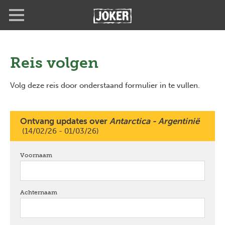
Overslaan
Full
Close
en
screen
naar
de
inhoud
gaan
Reis volgen
Volg deze reis door onderstaand formulier in te vullen.
Ontvang updates over
Antarctica - Argentinië
(14/02/26 - 01/03/26)
Voornaam
verplicht
Achternaam
verplicht