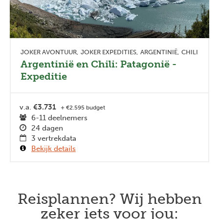
JOKER AVONTUUR
JOKER EXPEDITIES
ARGENTINIË
CHILI
Argentinië en Chili: Patagonië -
Expeditie
v.a.
€3.731
+ €2.595 budget
6-11 deelnemers
24 dagen
3 vertrekdata
Bekijk details
Reisplannen? Wij hebben
zeker iets voor jou: