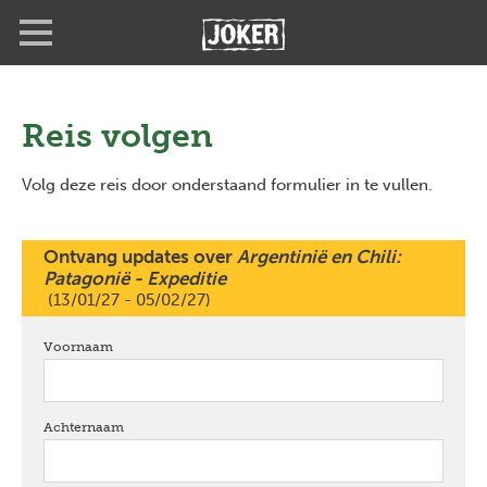
Overslaan
Full
Close
en
screen
naar
de
inhoud
gaan
Reis volgen
Volg deze reis door onderstaand formulier in te vullen.
Ontvang updates over
Argentinië en Chili:
Patagonië - Expeditie
(13/01/27 - 05/02/27)
Voornaam
verplicht
Achternaam
verplicht