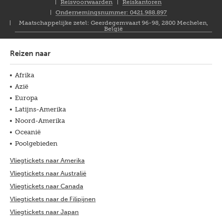
Closure
Reisvoorwaarden
Reiskantoren
NL
Ondernemingsnummer: 0421.988.897
Maatschappelijke zetel: Geerdegemvaart 96-98, 2800 Mechelen,
België
Reizen naar
Afrika
Azië
Europa
Latijns-Amerika
Noord-Amerika
Oceanië
Poolgebieden
Vliegtickets naar Amerika
Vliegtickets naar Australië
Vliegtickets naar Canada
Vliegtickets naar de Filipijnen
Vliegtickets naar Japan