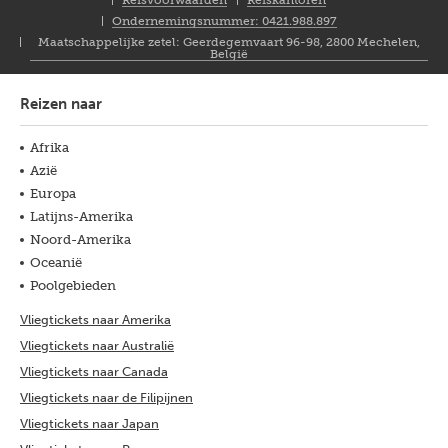
Closure
Reisvoorwaarden
Reiskantoren
NL
Ondernemingsnummer: 0421.988.897
Maatschappelijke zetel: Geerdegemvaart 96-98, 2800 Mechelen,
België
Reizen naar
Afrika
Azië
Europa
Latijns-Amerika
Noord-Amerika
Oceanië
Poolgebieden
Vliegtickets naar Amerika
Vliegtickets naar Australië
Vliegtickets naar Canada
Vliegtickets naar de Filipijnen
Vliegtickets naar Japan