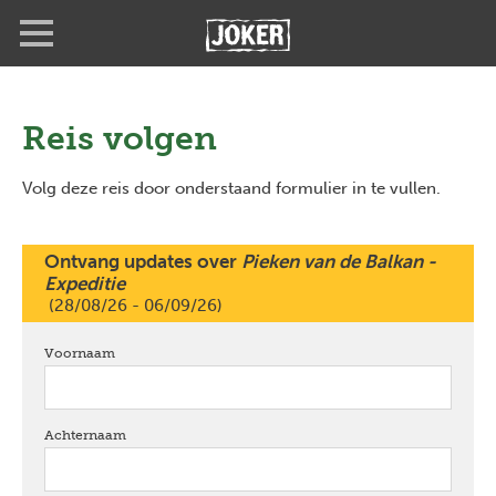
Overslaan
Full
Close
en
screen
naar
de
inhoud
gaan
Reis volgen
Volg deze reis door onderstaand formulier in te vullen.
Ontvang updates over
Pieken van de Balkan -
Expeditie
(28/08/26 - 06/09/26)
Voornaam
verplicht
Achternaam
verplicht