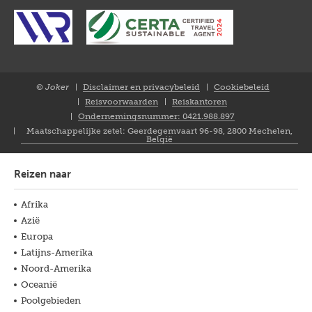
© Joker
Disclaimer en privacybeleid
Cookiebeleid
Closure
Reisvoorwaarden
Reiskantoren
NL
Ondernemingsnummer: 0421.988.897
Maatschappelijke zetel: Geerdegemvaart 96-98, 2800 Mechelen,
België
Reizen naar
Afrika
Azië
Europa
Latijns-Amerika
Noord-Amerika
Oceanië
Poolgebieden