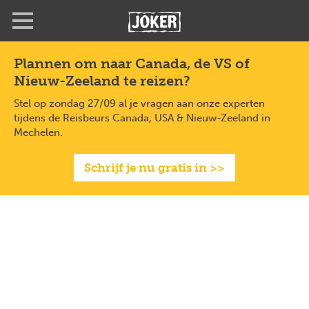
Overslaan
en
naar
de
Plannen om naar Canada, de VS of
inhoud
Nieuw-Zeeland te reizen?
gaan
Stel op zondag 27/09 al je vragen aan onze experten
tijdens de Reisbeurs Canada, USA & Nieuw-Zeeland in
Mechelen.
Schrijf je nu gratis in >>