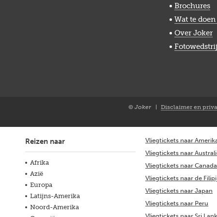
Brochures
Wat te doen 
Over Joker
Fotowedstri
© Joker
Disclaimer en priv
Closure
NL
Vliegtickets naar Amerik
Reizen naar
Vliegtickets naar Austral
Afrika
Vliegtickets naar Canada
Azië
Vliegtickets naar de Filip
Europa
Vliegtickets naar Japan
Latijns-Amerika
Vliegtickets naar Peru
Noord-Amerika
Vliegtickets naar Sri Lan