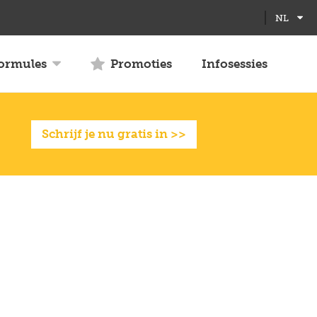
NL
formules
Promoties
Infosessies
Schrijf je nu gratis in >>