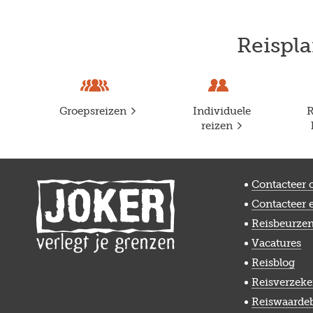
Reispla
Groepsreizen
Individuele
R
reizen
Contacteer 
Contacteer 
Reisbeurze
Vacatures
Reisblog
Reisverzeke
Reiswaarde