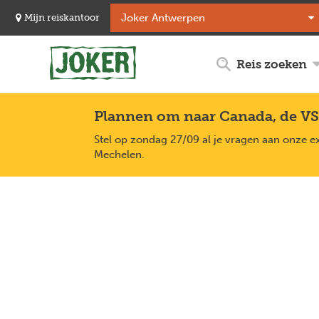
Overslaan
Mijn reiskantoor
en
naar
de
Reis zoeken
inhoud
gaan
Plannen om naar Canada, de VS
Stel op zondag 27/09 al je vragen aan onze e
Mechelen.