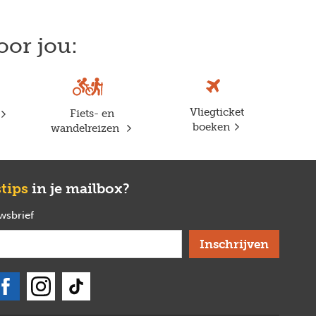
oor jou:
Vliegticket
Fiets- en
boeken
wandelreizen
stips
in je mailbox?
uwsbrief
verplicht