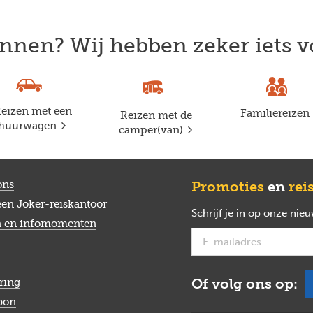
nnen? Wij hebben zeker iets v
eizen met een
Familiereizen
Reizen met de
huurwagen
camper(van)
ons
Promoties
en
rei
een Joker-reiskantoor
Schrijf je in op onze nie
n en infomomenten
Of volg ons op:
ring
bon