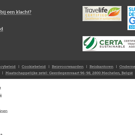
bij een klacht?
jd
acybeleid
Cookiebeleid
Reisvoorwaarden
Reiskantoren
Onderne
Maatschappelijke zetel: Geerdegemvaart 96-98, 2800 Mechelen, België
a
ië
ijnen
ka