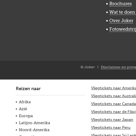
Brochures
Wat te doen 
Over Joker
Fotowedstri
© Joker
Disclaimer en priv
Closure
NL
Vliegtickets naar Amerik
Reizen naar
Vliegtickets naar Austral
Afrika
Vliegtickets naar Canada
Azië
Vliegtickets naar de Filip
Europa
Vliegtickets naar Japan
Latijns-Amerika
Vliegtickets naar Peru
Noord-Amerika
Vliegtickets naar Sri Lan