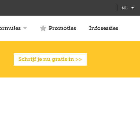
NL
formules
Promoties
Infosessies
Schrijf je nu gratis in >>