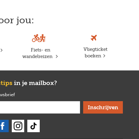
oor jou:
Vliegticket
Fiets- en
boeken
wandelreizen
stips
in je mailbox?
uwsbrief
verplicht