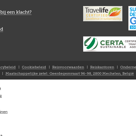
bij een klacht?
jd
acybeleid
Cookiebeleid
Reisvoorwaarden
Reiskantoren
Onderne
Maatschappelijke zetel: Geerdegemvaart 96-98, 2800 Mechelen, België
a
ië
ijnen
ka