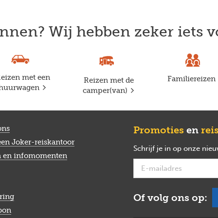
nnen? Wij hebben zeker iets v
eizen met een
Familiereizen
Reizen met de
huurwagen
camper(van)
ons
Promoties
en
rei
een Joker-reiskantoor
Schrijf je in op onze nie
n en infomomenten
Of volg ons op:
ring
bon