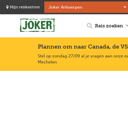
Overslaan
Mijn reiskantoor
en
naar
de
Reis zoeken
inhoud
gaan
Plannen om naar Canada, de VS
Stel op zondag 27/09 al je vragen aan onze e
Mechelen.