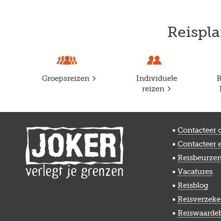
Reispla
Groepsreizen
Individuele
R
reizen
Contacteer 
Contacteer 
Reisbeurze
Vacatures
Reisblog
Reisverzeke
Reiswaarde