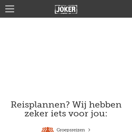
Overslaan
en
naar
de
inhoud
gaan
Reisplannen? Wij hebben
zeker iets voor jou:
Groepsreizen