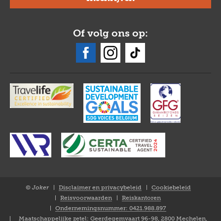
Of volg ons op:
© Joker
Disclaimer en privacybeleid
Cookiebeleid
Closure
Reisvoorwaarden
Reiskantoren
NL
Ondernemingsnummer: 0421.988.897
Maatschappelijke zetel: Geerdegemvaart 96-98, 2800 Mechelen,