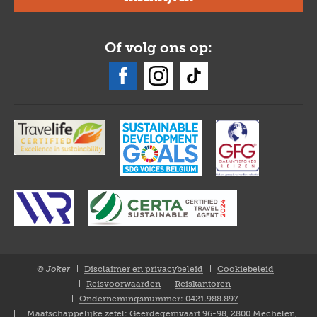
Of volg ons op:
© Joker
Disclaimer en privacybeleid
Cookiebeleid
Closure
Reisvoorwaarden
Reiskantoren
NL
Ondernemingsnummer: 0421.988.897
Maatschappelijke zetel: Geerdegemvaart 96-98, 2800 Mechelen,