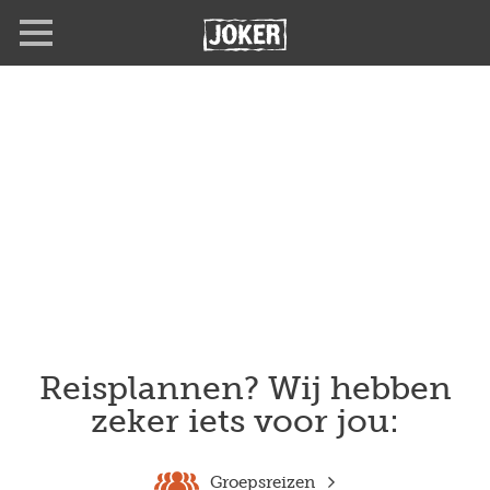
Overslaan
en
naar
de
inhoud
gaan
Reisplannen? Wij hebben
zeker iets voor jou:
Groepsreizen