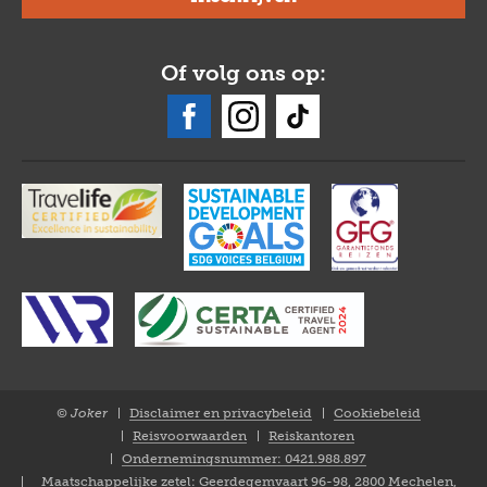
Of volg ons op:
© Joker
Disclaimer en privacybeleid
Cookiebeleid
Closure
Reisvoorwaarden
Reiskantoren
NL
Ondernemingsnummer: 0421.988.897
Maatschappelijke zetel: Geerdegemvaart 96-98, 2800 Mechelen,