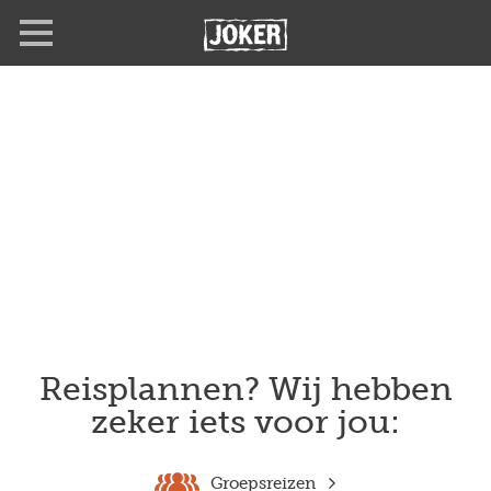
Overslaan
en
naar
de
inhoud
gaan
Reisplannen? Wij hebben
zeker iets voor jou:
Groepsreizen