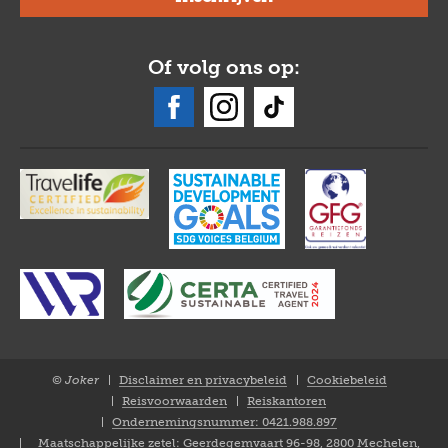
Of volg ons op:
© Joker
Disclaimer en privacybeleid
Cookiebeleid
Closure
Reisvoorwaarden
Reiskantoren
NL
Ondernemingsnummer: 0421.988.897
Maatschappelijke zetel: Geerdegemvaart 96-98, 2800 Mechelen,