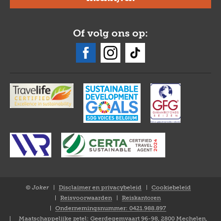
Of volg ons op:
© Joker
Disclaimer en privacybeleid
Cookiebeleid
Closure
Reisvoorwaarden
Reiskantoren
NL
Ondernemingsnummer: 0421.988.897
Maatschappelijke zetel: Geerdegemvaart 96-98, 2800 Mechelen,