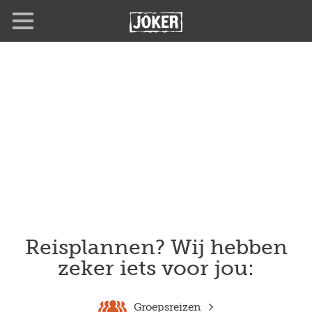
Overslaan
en
naar
de
inhoud
gaan
Reisplannen? Wij hebben
zeker iets voor jou:
Groepsreizen