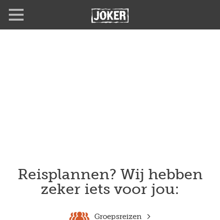
Overslaan
en
naar
de
inhoud
gaan
Reisplannen? Wij hebben
zeker iets voor jou:
Groepsreizen