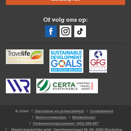
Of volg ons op:
© Joker
Disclaimer en privacybeleid
Cookiebeleid
Closure
Reisvoorwaarden
Reiskantoren
NL
Ondernemingsnummer: 0421.988.897
Maatschappelijke zetel: Geerdegemvaart 96-98, 2800 Mechelen,